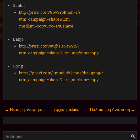
Santur
http://prezi.com/8ov8rokneh-s/
?
utm_campaign=share&utm_
medium=copy&rc=ex0share
Banjo
http://prezi.com/awjhsis6aw2b/
?
utm_campaign=share&utm_
medium=copy
Gong
https
://
prezi
.
com
/
hmm
6
kib
2
vhea
/
the
-
gong
/?
utm
_
campaign
=
share
&
utm
_
medium
=
copy
← Νεότερη ανάρτηση
Αρχική σελίδα
Παλαιότερη Ανάρτηση →