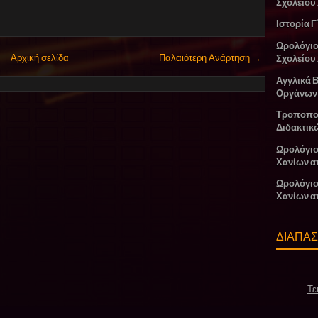
Σχολείου
Ιστορία Γ
Ωρολόγι
Αρχική σελίδα
Παλαιότερη Ανάρτηση →
Σχολείου
Αγγλικά 
Οργάνων
Τροποπο
Διδακτικ
Ωρολόγιο
Χανίων α
Ωρολόγιο
Χανίων α
ΔΙΑΠΑ
Τε