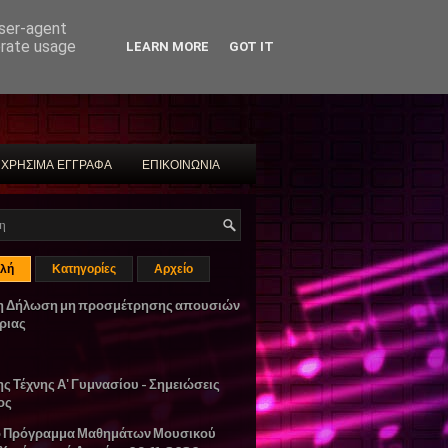
user-agent
erate usage
LEARN MORE
GOT IT
ΧΡΗΣΙΜΑ ΕΓΓΡΑΦΑ
ΕΠΙΚΟΙΝΩΝΙΑ
λή
Κατηγορίες
Αρχείο
η Δήλωση μη προσμέτρησης απουσιών
ριας
ης Τέχνης Α' Γυμνασίου - Σημειώσεις
ος
ο Πρόγραμμα Μαθημάτων Μουσικού