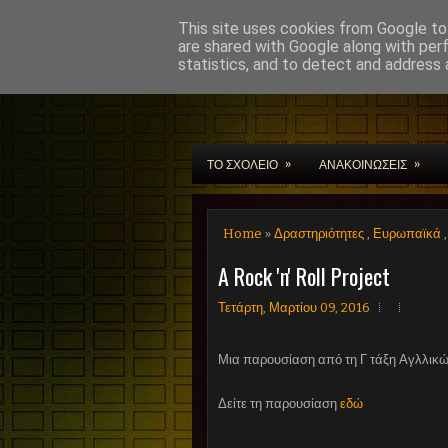
This site uses cookies from Google to 
are shared with Google along with per
statistics, and to detect and address 
Μουσικό Σχολείο Χαν
»
»
ΤΟ ΣΧΟΛΕΙΟ
ΑΝΑΚΟΙΝΩΣΕΙΣ
Home
»
Δραστηριότητες
,
Ευρωπαϊκά
A Rock 'n' Roll Project
Τετάρτη, Μαρτίου 09, 2016
Μια παρουσίαση από τη Γ τάξη Αγλλικ
Δείτε τη παρουσίαση
εδώ