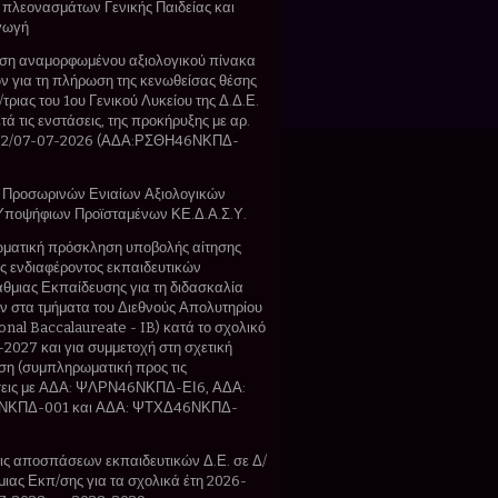
 πλεονασμάτων Γενικής Παιδείας και
γωγή
ση αναμορφωμένου αξιολογικού πίνακα
 για τη πλήρωση της κενωθείσας θέσης
τριας του 1ου Γενικού Λυκείου της Δ.Δ.Ε.
τά τις ενστάσεις, της προκήρυξης με αρ.
02/07-07-2026 (ΑΔΑ:ΡΣΘΗ46ΝΚΠΔ-
 Προσωρινών Ενιαίων Αξιολογικών
Υποψήφιων Προϊσταμένων ΚΕ.Δ.Α.Σ.Υ.
ματική πρόσκληση υποβολής αίτησης
 ενδιαφέροντος εκπαιδευτικών
θμιας Εκπαίδευσης για τη διδασκαλία
 στα τμήματα του Διεθνούς Απολυτηρίου
ional Baccalaureate - IB) κατά το σχολικό
-2027 και για συμμετοχή στη σχετική
η (συμπληρωματική προς τις
εις με ΑΔΑ: ΨΛΡΝ46ΝΚΠΔ-ΕΙ6, ΑΔΑ:
ΚΠΔ-001 και ΑΔΑ: ΨΤΧΔ46ΝΚΠΔ-
ς αποσπάσεων εκπαιδευτικών Δ.Ε. σε Δ/
θμιας Εκπ/σης για τα σχολικά έτη 2026-