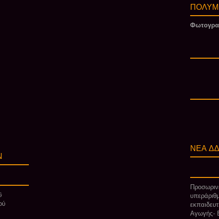
ΠΟΛΥΜ
Φωτογρα
ΝΕΑ ΔΔ
Ν
Προσωρινέ
&
υπεράριθμ
ού
εκπαιδευτ
Αγωγής- Ε