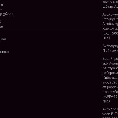
κενών και
 η
Ειδικής Α
 –
της χώρας
Ανακοίνω
υποψηφίων
&
Διευθυντή/
ού
Χανίων με
πρωτ. 50
ΗΓΥ)
 και
Ανάρτηση
Πινάκων 
ηφιακό
Συμπληρω
εκδήλωσης
Δευτεροβά
μαθημάτων
(Internat
έτος 2026
επιμόρφωσ
προσκλήσ
ΨΟΨΛ46Ν
ΝΚ1)
Ανακλήσει
νσεις Β΄/