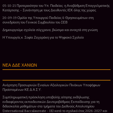
05-10-21 Προτεραιότητα του Υπ. Παιδείας: η Αναβάθμιση Επαγγελματικής
Κατάρτισης – Συνάντηση με τους Διευθυντές ΙΕΚ όλης της χώρας
20-09-19 Ομιλία της Υπουργού Παιδείας & Θρησκευμάτων στη
συνεδρίαση του Γενικού Συμβουλίου του ΣΕΒ
Δημιουργούμε σχολεία σύγχρονα, βιώσιμα και ανοιχτά στη γνώση
Η Υπουργός κ. Σοφία Ζαχαράκη για το Ψηφιακό Σχολείο
ΝΕΑ ΔΔΕ ΧΑΝΙΩΝ
Ανάρτηση Προσωρινών Ενιαίων Αξιολογικών Πινάκων Υποψήφιων
Προϊσταμένων ΚΕ.Δ.Α.Σ.Υ.
Συμπληρωματική πρόσκληση υποβολής αίτησης εκδήλωσης
ενδιαφέροντος εκπαιδευτικών Δευτεροβάθμιας Εκπαίδευσης για τη
διδασκαλία μαθημάτων στα τμήματα του Διεθνούς Απολυτηρίου
(International Baccalaureate - IB) κατά το σχολικό έτος 2026-2027 και