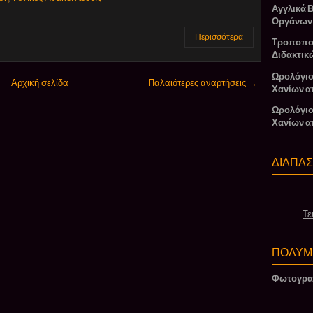
Αγγλικά 
Οργάνων
Περισσότερα
Τροποπο
Διδακτικ
Ωρολόγιο
Αρχική σελίδα
Παλαιότερες αναρτήσεις →
Χανίων α
Ωρολόγιο
Χανίων α
ΔΙΑΠΑ
Τε
ΠΟΛΥΜ
Φωτογρα