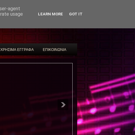
user-agent
erate usage
LEARN MORE
GOT IT
ΧΡΗΣΙΜΑ ΕΓΓΡΑΦΑ
ΕΠΙΚΟΙΝΩΝΙΑ