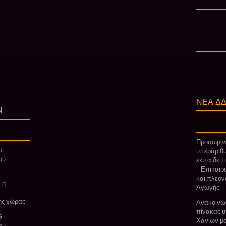
ΝΕΑ ΔΔ
Ν
Προσωρινέ
&
υπεράριθμ
ού
εκπαιδευτ
- Επικαιρ
και πλεον
 η
Αγωγής
 –
της χώρας
Ανακοινώσ
πίνακας υ
&
Χανίων με
ού