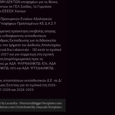
Η ΔΕΚΤΩΝ υποψηφίων για τις θέσεις
ντών σε ΓΕΛ Σούδας, 5ο Γυμνάσιο
αι ΕΕΕΕΚ Χανίων
 Προσωρινών Ενιαίων Αξιολογικών
Υποψήφιων Προϊσταμένων ΚΕ.Δ.Α.Σ.Υ.
ματική πρόσκληση υποβολής αίτησης
 ενδιαφέροντος εκπαιδευτικών
θμιας Εκπαίδευσης για τη διδασκαλία
 στα τμήματα του Διεθνούς Απολυτηρίου
ional Baccalaureate - IB) κατά το σχολικό
-2027 και για συμμετοχή στη σχετική
η (συμπληρωματική προς τις
εις με ΑΔΑ: ΨΛΡΝ46ΝΚΠΔ-ΕΙ6, ΑΔΑ:
ΚΠΔ-001 και ΑΔΑ: ΨΤΧΔ46ΝΚΠΔ-
ς αποσπάσεων εκπαιδευτικών Δ.Ε. σε Δ/
θμιας Εκπ/σης για τα σχολικά έτη 2026-
7-2028 και 2028-2029
e by
Lasantha
-
PremiumBloggerTemplates.com
Themes.com
| Distributed By
Gooyaabi Templates