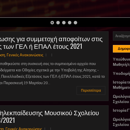
ωσης για συμμετοχή αποφοίτων στις
ς των ΓΕΛ ή ΕΠΑΛ έτους 2021
Δημοφι
ωση
,
Γενικές Ανακοινώσεις
Υπεύθυν
ποθηκεύστε στη συσκευή σας το συμπιεσμένο αρχείο που
Μαθητή/τ
δείγματα και Οδηγίες σχετικά με την Υποβολή της Αίτησης -
Υποδομή
 Πανελλαδικές Εξετάσεις των ΓΕΛ ή ΕΠΑΛ έτους 2021, κατά το
Ιστορία τ
ι Παρασκευή 19 Μαρτίου 20...
Μαθήματ
Περισσότερα
Ωρολόγι
Σχολείου
ηλεκπαίδευσης Μουσικού Σχολείου
Ιστορία Γ
/2021
Ωρολόγι
Σχολείου
ση
,
Γενικές Ανακοινώσεις