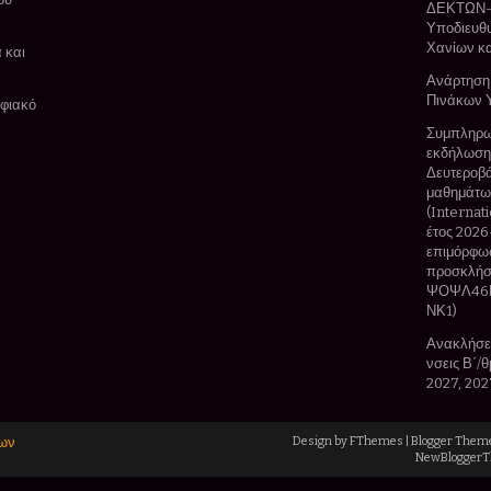
ΔΕΚΤΩΝ-Μ
Υποδιευθυ
Χανίων κ
 και
Ανάρτηση
Πινάκων 
ηφιακό
Συμπληρω
εκδήλωσης
Δευτεροβά
μαθημάτων
(Internat
έτος 2026
επιμόρφωσ
προσκλήσ
ΨΟΨΛ46Ν
ΝΚ1)
Ανακλήσει
νσεις Β΄/
2027, 202
ίων
Design by
FThemes
| Blogger Them
NewBlogger