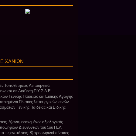
Ε ΧΑΝΙΩΝ
ς Τοποθετήσεις Λειτουργικά
ων και σε Διάθεση Π.Υ.Σ.Δ.Ε.
ικών Γενικής Παιδείας και Ειδικής Αγωγής
οποιημένοι Πίνακες λειτουργικών κενών
ασμάτων Γενικής Παιδείας και Ειδικής
εις: Α)αναμορφωμένος αξιολογικός
ποψηφίων Διευθυντών του 1ου ΓΕΛ
τά τις ενστάσεις, Β)προσωρινοί πίνακες