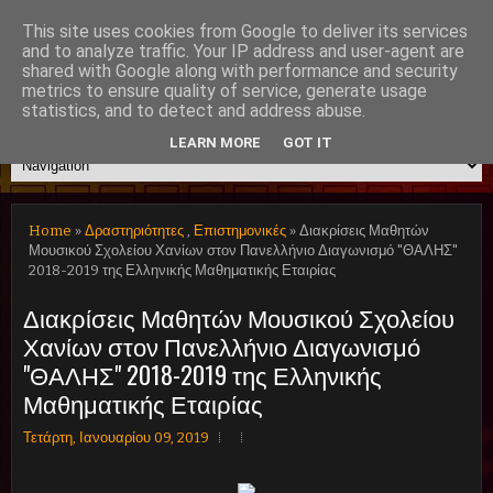
This site uses cookies from Google to deliver its services
and to analyze traffic. Your IP address and user-agent are
shared with Google along with performance and security
Μουσικό Σχολείο Χανίων
metrics to ensure quality of service, generate usage
statistics, and to detect and address abuse.
LEARN MORE
GOT IT
Home
»
Δραστηριότητες
,
Επιστημονικές
» Διακρίσεις Μαθητών
Μουσικού Σχολείου Χανίων στον Πανελλήνιο Διαγωνισμό "ΘΑΛΗΣ"
2018-2019 της Ελληνικής Μαθηματικής Εταιρίας
Διακρίσεις Μαθητών Μουσικού Σχολείου
Χανίων στον Πανελλήνιο Διαγωνισμό
"ΘΑΛΗΣ" 2018-2019 της Ελληνικής
Μαθηματικής Εταιρίας
Τετάρτη, Ιανουαρίου 09, 2019