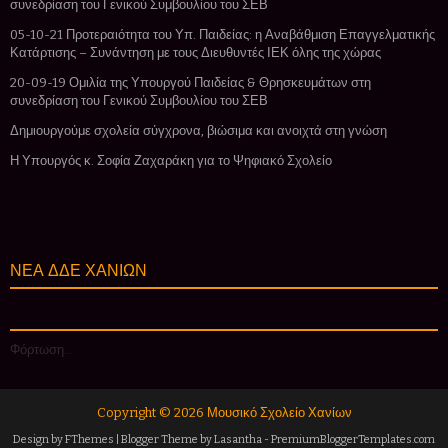
συνεδρίαση του Γενικού Συμβουλίου του ΣΕΒ
05-10-21 Προτεραιότητα του Υπ. Παιδείας: η Αναβάθμιση Επαγγελματικής
Κατάρτισης – Συνάντηση με τους Διευθυντές ΙΕΚ όλης της χώρας
20-09-19 Ομιλία της Υπουργού Παιδείας & Θρησκευμάτων στη
συνεδρίαση του Γενικού Συμβουλίου του ΣΕΒ
Δημιουργούμε σχολεία σύγχρονα, βιώσιμα και ανοιχτά στη γνώση
Η Υπουργός κ. Σοφία Ζαχαράκη για το Ψηφιακό Σχολείο
ΝΕΑ ΔΔΕ ΧΑΝΙΩΝ
Φόρτωση...
Copyright ©
2026
Μουσικό Σχολείο Χανίων
Design by
FThemes
| Blogger Theme by
Lasantha
-
PremiumBloggerTemplates.com