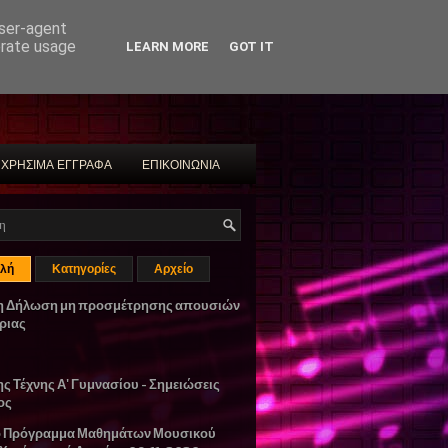
user-agent
erate usage
LEARN MORE
GOT IT
ΧΡΗΣΙΜΑ ΕΓΓΡΑΦΑ
ΕΠΙΚΟΙΝΩΝΙΑ
λή
Κατηγορίες
Αρχείο
η Δήλωση μη προσμέτρησης απουσιών
ριας
ης Τέχνης Α' Γυμνασίου - Σημειώσεις
ος
ο Πρόγραμμα Μαθημάτων Μουσικού