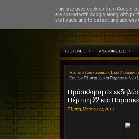
This site uses cookies from Google to 
are shared with Google along with per
statistics, and to detect and address 
Μουσικό Σχολείο Χαν
»
»
ΤΟ ΣΧΟΛΕΙΟ
ΑΝΑΚΟΙΝΩΣΕΙΣ
Home
»
Ανακοινώσεις Εκδηλώσεων
,
Χανίων Πέμπτη 22 και Παρασκευή 23 
Πρόσκληση σε εκδηλώσ
Πέμπτη 22 και Παρασκε
Πέμπτη, Μαρτίου 22, 2018