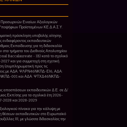
 Προσωρινών Ενιαίων Αξιολογικών
Υποψήφιων Προϊσταμένων ΚΕ.Δ.Α.Σ.Υ.
ματική πρόσκληση υποβολής αίτησης
 ενδιαφέροντος εκπαιδευτικών
θμιας Εκπαίδευσης για τη διδασκαλία
 στα τμήματα του Διεθνούς Απολυτηρίου
ional Baccalaureate - IB) κατά το σχολικό
-2027 και για συμμετοχή στη σχετική
η (συμπληρωματική προς τις
εις με ΑΔΑ: ΨΛΡΝ46ΝΚΠΔ-ΕΙ6, ΑΔΑ:
ΚΠΔ-001 και ΑΔΑ: ΨΤΧΔ46ΝΚΠΔ-
ς αποσπάσεων εκπαιδευτικών Δ.Ε. σε Δ/
θμιας Εκπ/σης για τα σχολικά έτη 2026-
7-2028 και 2028-2029
ιολογικού πίνακα για την κάλυψη με
 θέσεων εκπαιδευτικών στο Ευρωπαϊκό
ρυξέλλες ΙΙΙ, με γλώσσα διδασκαλίας την