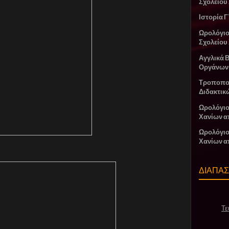
Σχολείου
Ιστορία Γ
Ωρολόγι
Σχολείου
Αγγλικά 
Οργάνων
Τροποπο
Διδακτικ
Ωρολόγιο
Χανίων α
Ωρολόγιο
Χανίων α
ΔΙΑΠΑ
Τε