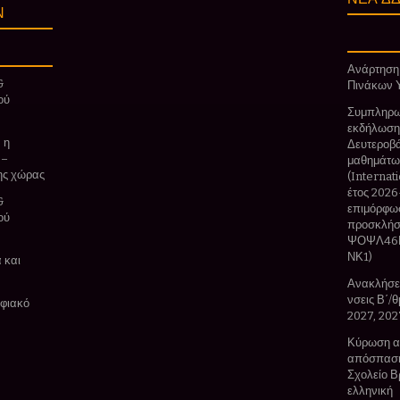
Ν
Ανάρτηση
&
Πινάκων 
ού
Συμπληρω
εκδήλωσης
 η
Δευτεροβά
 –
μαθημάτων
της χώρας
(Internat
έτος 2026
&
επιμόρφωσ
ού
προσκλήσ
ΨΟΨΛ46Ν
ΝΚ1)
 και
Ανακλήσει
νσεις Β΄/
ηφιακό
2027, 202
Κύρωση αξ
απόσπαση
Σχολείο Β
ελληνική