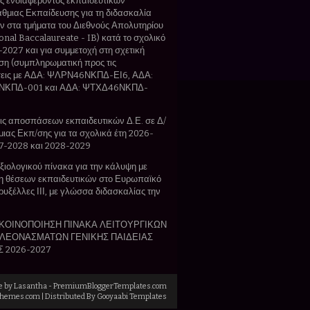
 ενδιαφέροντος εκπαιδευτικών
θμιας Εκπαίδευσης για τη διδασκαλία
 στα τμήματα του Διεθνούς Απολυτηρίου
ional Baccalaureate - IB) κατά το σχολικό
-2027 και για συμμετοχή στη σχετική
η (συμπληρωματική προς τις
εις με ΑΔΑ: ΨΛΡΝ46ΝΚΠΔ-ΕΙ6, ΑΔΑ:
ΚΠΔ-001 και ΑΔΑ: ΨΤΧΔ46ΝΚΠΔ-
ς αποσπάσεων εκπαιδευτικών Δ.Ε. σε Δ/
θμιας Εκπ/σης για τα σχολικά έτη 2026-
7-2028 και 2028-2029
ιολογικού πίνακα για την κάλυψη με
 θέσεων εκπαιδευτικών στο Ευρωπαϊκό
ρυξέλλες ΙΙΙ, με γλώσσα διδασκαλίας την
ΚΟΙΝΟΠΟΙΗΣΗ ΠΙΝΑΚΑ ΛΕΙΤΟΥΡΓΙΚΩΝ
ΛΕΟΝΑΣΜΑΤΩΝ ΓΕΝΙΚΗΣ ΠΑΙΔΕΙΑΣ
Σ 2026-2027
e by
Lasantha
-
PremiumBloggerTemplates.com
Themes.com
| Distributed By
Gooyaabi Templates