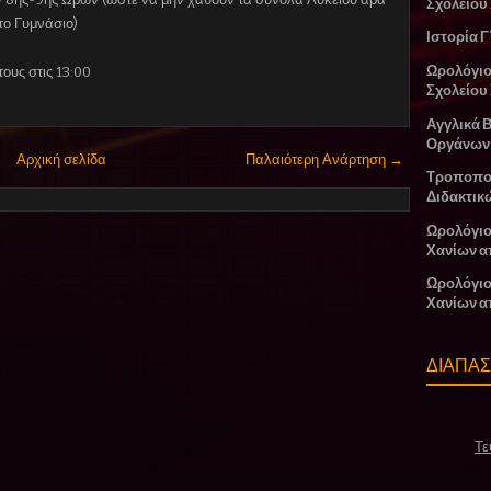
Σχολείου
το Γυμνάσιο)
Ιστορία Γ
Ωρολόγι
ους στις 13:00
Σχολείου
Αγγλικά 
Οργάνων
Αρχική σελίδα
Παλαιότερη Ανάρτηση →
Τροποπο
Διδακτικ
Ωρολόγιο
Χανίων α
Ωρολόγιο
Χανίων α
ΔΙΑΠΑ
Τε