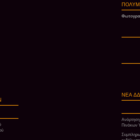
ΠΟΛΥΜ
Φωτογρα
ΝΕΑ ΔΔ
Ν
Ανάρτηση
&
Πινάκων 
ού
Συμπληρω