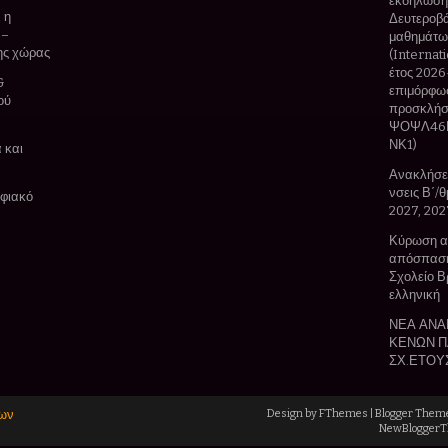
εκδήλωσης
 η
Δευτεροβά
 –
μαθημάτων
της χώρας
(Internat
έτος 2026
&
επιμόρφωσ
ού
προσκλήσ
ΨΟΨΛ46Ν
ΝΚ1)
 και
Ανακλήσει
νσεις Β΄/
ηφιακό
2027, 202
Κύρωση αξ
απόσπαση
Σχολείο Β
ελληνική
ΝΕΑ ΑΝΑ
ΚΕΝΩΝ Π
ΣΧ.ΕΤΟΥ
ίων
Design by
FThemes
| Blogger Them
NewBlogger