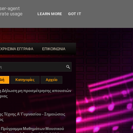
user-agent
erate usage
LEARN MORE
GOT IT
ΧΡΗΣΙΜΑ ΕΓΓΡΑΦΑ
ΕΠΙΚΟΙΝΩΝΙΑ
λή
Κατηγορίες
Αρχείο
η Δήλωση μη προσμέτρησης απουσιών
ριας
ης Τέχνης Α' Γυμνασίου - Σημειώσεις
ος
ο Πρόγραμμα Μαθημάτων Μουσικού