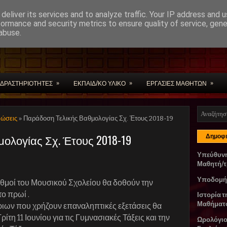
deliver its services and to analyze traffic. Your IP address and 
formance and security metrics to ensure quality of service, gen
abuse.
ίων
»
»
»
ΔΡΑΣΤΗΡΙΟΤΗΤΕΣ
ΕΚΠΑΙΔ/ΚΟ ΥΛΙΚΟ
ΕΡΓΑΣΙΕΣ ΜΑΘΗΤΩΝ
νώσεις
» Παράδοση Τελικής Βαθμολογίας Σχ. Έτους 2018-19
ολογίας Σχ. Έτους 2018-19
Δημοφι
Υπεύθυν
Μαθητή/τ
Υποδομή
αθμοί του Μουσικού Σχολείου θα δοθούν την
ο πρωί .
Ιστορία τ
Μαθήματ
ιων που χρήζουν επαναληπτικές εξετάσεις θα
τη 11 Ιουνίου για τις Γυμνασιακές Τάξεις και την
Ωρολόγι