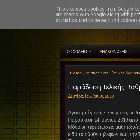
This site uses cookies from Google to 
are shared with Google along with per
statistics, and to detect and address 
Μουσικό Σχολείο Χαν
»
»
ΤΟ ΣΧΟΛΕΙΟ
ΑΝΑΚΟΙΝΩΣΕΙΣ
Home
»
Ανακοίνωση
,
Γενικές Ανακοι
Παράδοση Τελικής Βαθμ
Δευτέρα, Ιουνίου 10, 2019
Αγαπητοί γονείς/κηδεμόνες οι β
Παρασκευή 14 Ιουνίου 2019 από τ
Μόνο οι περιπτώσεις μαθητών/τρ
ειδοποιηθούν τηλεφωνικώς την Τρί