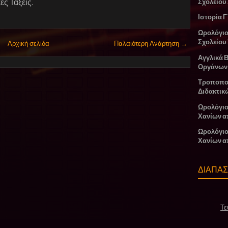
ές Τάξεις.
Σχολείου
Ιστορία Γ
Ωρολόγι
Σχολείου
Αρχική σελίδα
Παλαιότερη Ανάρτηση →
Αγγλικά 
Οργάνων
Τροποπο
Διδακτικ
Ωρολόγιο
Χανίων α
Ωρολόγιο
Χανίων α
ΔΙΑΠΑ
Τε