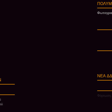
ΠΟΛΥΜ
Φωτογρα
ΝΕΑ ΔΔ
Ν
Φόρτωση..
&
ού