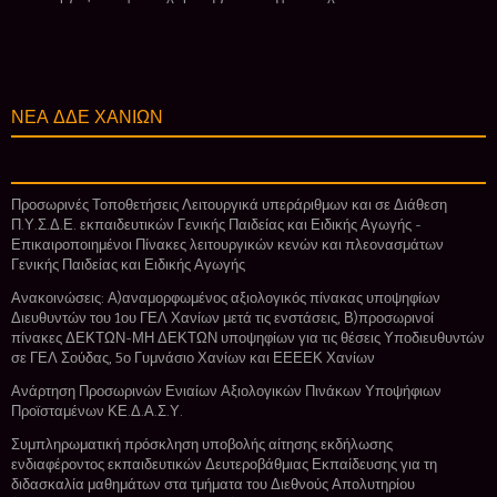
ΝΕΑ ΔΔΕ ΧΑΝΙΩΝ
Προσωρινές Τοποθετήσεις Λειτουργικά υπεράριθμων και σε Διάθεση
Π.Υ.Σ.Δ.Ε. εκπαιδευτικών Γενικής Παιδείας και Ειδικής Αγωγής -
Επικαιροποιημένοι Πίνακες λειτουργικών κενών και πλεονασμάτων
Γενικής Παιδείας και Ειδικής Αγωγής
Ανακοινώσεις: Α)αναμορφωμένος αξιολογικός πίνακας υποψηφίων
Διευθυντών του 1ου ΓΕΛ Χανίων μετά τις ενστάσεις, Β)προσωρινοί
πίνακες ΔΕΚΤΩΝ-ΜΗ ΔΕΚΤΩΝ υποψηφίων για τις θέσεις Υποδιευθυντών
σε ΓΕΛ Σούδας, 5ο Γυμνάσιο Χανίων και ΕΕΕΕΚ Χανίων
Ανάρτηση Προσωρινών Ενιαίων Αξιολογικών Πινάκων Υποψήφιων
Προϊσταμένων ΚΕ.Δ.Α.Σ.Υ.
Συμπληρωματική πρόσκληση υποβολής αίτησης εκδήλωσης
ενδιαφέροντος εκπαιδευτικών Δευτεροβάθμιας Εκπαίδευσης για τη
διδασκαλία μαθημάτων στα τμήματα του Διεθνούς Απολυτηρίου