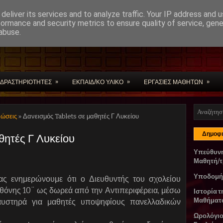
deliver its services and to analyze traffic. Your IP address and 
formance and security metrics to ensure quality of service, gen
abuse.
ίων
»
»
»
ΔΡΑΣΤΗΡΙΟΤΗΤΕΣ
ΕΚΠΑΙΔ/ΚΟ ΥΛΙΚΟ
ΕΡΓΑΣΙΕΣ ΜΑΘΗΤΩΝ
νώσεις
» Δανεισμός Tablets σε μαθητές Γ Λυκείου
θητές Γ Λυκείου
Δημοφι
Υπεύθυν
Μαθητή/τ
Υποδομή
σας ενημερώνουμε ότι ο Διευθυντής του σχολείου
οθόνης 10¨ ως δωρεά από την Αντιπεριφέρεια, μέσω
Ιστορία τ
Μαθήματ
αυστηρά για μαθητές υποψηφίους πανελλαδικών
Ωρολόγι