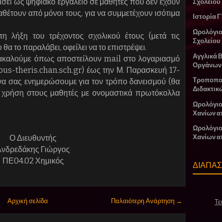
είσει ως ψηφιακό εργαλείο σε μαθητές που δεν έχουν
Σχολείου
αθέτουν από μόνοι τους, για να συμμετέχουν ισότιμα
Ιστορία Γ
Ωρολόγι
τη λήξη του τρέχοντος σχολικού έτους (μετά τις
Σχολείου
θα το παραλάβει, οφείλει να το επιστρέψει.
Αγγλικά 
ρακαλούμε όπως αποστείλουν mail στο λογαριασμό
Οργάνων
ous-theris.chan.sch.gr) έως την Μ. Παρασκευή 17-
Τροποπο
 να σας ενημερώσουμε για τον τρόπο δανεισμού (θα
Διδακτικ
 χρήση στους μαθητές με ονομαστικά πρωτόκολλα
Ωρολόγιο
Χανίων α
Ωρολόγιο
Ο Διευθυντής
Χανίων α
Ανδρεδάκης Γιώργος
ΠΕ04.02 Χημικός
ΔΙΑΠΑ
Αρχική σελίδα
Παλαιότερη Ανάρτηση →
Τε