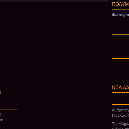
ΠΟΛΥΜ
Φωτογρα
ΝΕΑ ΔΔ
Ν
Ανάρτηση
&
Πινάκων 
ού
Συμπληρω