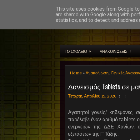
This site uses cookies from Google to 
are shared with Google along with per
statistics, and to detect and address 
Μουσικό Σχολείο Χαν
»
»
ΤΟ ΣΧΟΛΕΙΟ
ΑΝΑΚΟΙΝΩΣΕΙΣ
Home
»
Ανακοίνωση
,
Γενικές Ανακοι
Δανεισμός Tablets σε μα
Τετάρτη, Απριλίου 15, 2020
Αγαπητοί γονείς/ κηδεμόνες, 
παρέλαβε έναν αριθμό tablets 
ενεργειών της ΔΔΕ Χανίων, 
εξετάσεων της Γ΄Τάξης .