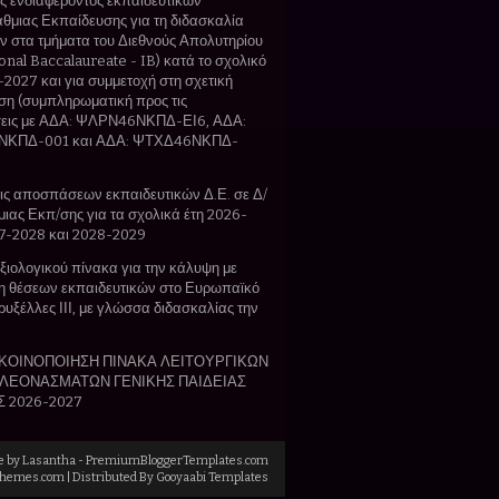
 ενδιαφέροντος εκπαιδευτικών
θμιας Εκπαίδευσης για τη διδασκαλία
 στα τμήματα του Διεθνούς Απολυτηρίου
ional Baccalaureate - IB) κατά το σχολικό
-2027 και για συμμετοχή στη σχετική
η (συμπληρωματική προς τις
εις με ΑΔΑ: ΨΛΡΝ46ΝΚΠΔ-ΕΙ6, ΑΔΑ:
ΚΠΔ-001 και ΑΔΑ: ΨΤΧΔ46ΝΚΠΔ-
ς αποσπάσεων εκπαιδευτικών Δ.Ε. σε Δ/
θμιας Εκπ/σης για τα σχολικά έτη 2026-
7-2028 και 2028-2029
ιολογικού πίνακα για την κάλυψη με
 θέσεων εκπαιδευτικών στο Ευρωπαϊκό
ρυξέλλες ΙΙΙ, με γλώσσα διδασκαλίας την
ΚΟΙΝΟΠΟΙΗΣΗ ΠΙΝΑΚΑ ΛΕΙΤΟΥΡΓΙΚΩΝ
ΛΕΟΝΑΣΜΑΤΩΝ ΓΕΝΙΚΗΣ ΠΑΙΔΕΙΑΣ
Σ 2026-2027
e by
Lasantha
-
PremiumBloggerTemplates.com
Themes.com
| Distributed By
Gooyaabi Templates