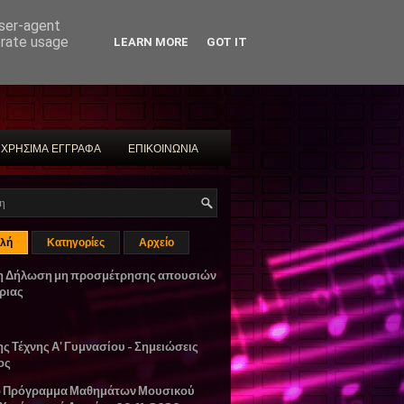
user-agent
erate usage
LEARN MORE
GOT IT
ΧΡΗΣΙΜΑ ΕΓΓΡΑΦΑ
ΕΠΙΚΟΙΝΩΝΙΑ
λή
Κατηγορίες
Αρχείο
η Δήλωση μη προσμέτρησης απουσιών
ριας
ης Τέχνης Α' Γυμνασίου - Σημειώσεις
ος
ο Πρόγραμμα Μαθημάτων Μουσικού