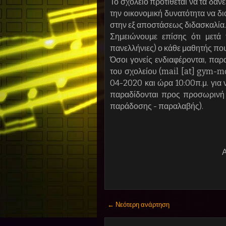
Το σχολείο προτίθεται να τα δαν
την οικονομική δυνατότητα να δι
στην εξ αποστάσεως διδασκαλία.
Σημειώνουμε επίσης ότι μετά 
πανελλήνιες) ο κάθε μαθητής που 
Όσοι γονείς ενδιαφέρονται, πα
του σχολείου (mail [at] gym-m
04-2020 και ώρα 10:00π.μ. για
παραδίδονται προς προσωρινή
παράδοσης - παραλαβής).
← Νεότερη ανάρτηση