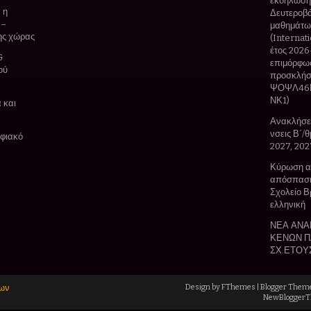
εκδήλωσης
 η
Δευτεροβά
 –
μαθημάτων
της χώρας
(Internat
έτος 2026
&
επιμόρφωσ
ού
προσκλήσ
ΨΟΨΛ46Ν
ΝΚ1)
 και
Ανακλήσει
νσεις Β΄/
ηφιακό
2027, 202
Κύρωση αξ
απόσπαση
Σχολείο Β
ελληνική
ΝΕΑ ΑΝΑ
ΚΕΝΩΝ Π
ΣΧ.ΕΤΟΥ
ίων
Design by
FThemes
| Blogger Them
NewBlogger