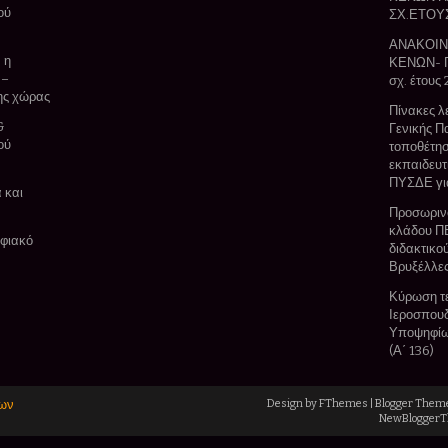
ού
ΣΧ.ΕΤΟΥ
ΑΝΑΚΟΙΝ
 η
ΚΕΝΩΝ- 
 –
σχ. έτους
της χώρας
Πίνακες 
&
Γενικής Πα
ού
τοποθέτησ
εκπαιδευτ
ΠΥΣΔΕ για
 και
Προσωρινο
κλάδου Π
ηφιακό
διδακτικ
Βρυξέλλες 
Κύρωση τε
Ιεροσπουδ
Υποψηφίων
(Α΄ 136)
ίων
Design by
FThemes
| Blogger Them
NewBlogger