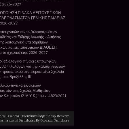
Σ 2026-2027
ΟΠΟΙΗΣΗ ΠΙΝΑΚΑ ΛΕΙΤΟΥΡΓΙΚΩΝ
ΠΛΕΟΝΑΣΜΑΤΩΝ ΓΕΝΙΚΗΣ ΠΑΙΔΕΙΑΣ
 2026-2027
λειτουργικών κενών/πλεονασμάτων
ιδείας και Ειδικής Αγωγής - Αιτήσεις
ης λειτουργικά υπεράριθμων
ικών και εκπαιδευτικών ΔΙΑΘΕΣΗ
 το σχολικό έτος 2026-2027
ί αξιολογικοί πίνακες υποψηφίων
Ε02 Φιλολόγων για την κάλυψη θέσεων
ού προσωπικού στα Ευρωπαϊκά Σχολεία
Ι και Βρυξέλλες ΙΙΙ
λικού πίνακα εισακτέων
αστών στις Σχολές Μαθητείας
 Κληρικών (Σ.Μ.Υ.Κ.) του ν. 4823/2021
e by
Lasantha
-
PremiumBloggerTemplates.com
Themes.com
| Distributed By
Gooyaabi Templates