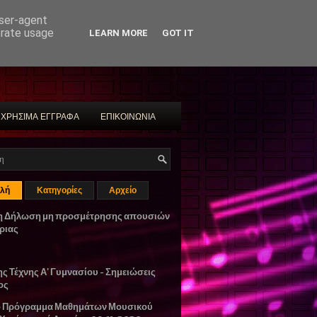
user-agent
erate usage
LEARN MORE
GOT IT
ΧΡΗΣΙΜΑ ΕΓΓΡΑΦΑ
ΕΠΙΚΟΙΝΩΝΙΑ
λή
Κατηγορίες
Αρχείο
η Δήλωση μη προσμέτρησης απουσιών
ριας
ης Τέχνης Α' Γυμνασίου - Σημειώσεις
ος
ο Πρόγραμμα Μαθημάτων Μουσικού