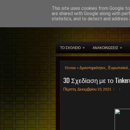
This site uses cookies from Google to 
are shared with Google along with per
statistics, and to detect and address 
Μουσικό Σχολείο Χαν
»
»
ΤΟ ΣΧΟΛΕΙΟ
ΑΝΑΚΟΙΝΩΣΕΙΣ
Home
»
Δραστηριότητες
,
Ευρωπαϊκά
3D Σχεδίαση με το Tinker
Πέμπτη, Δεκεμβρίου 23, 2021