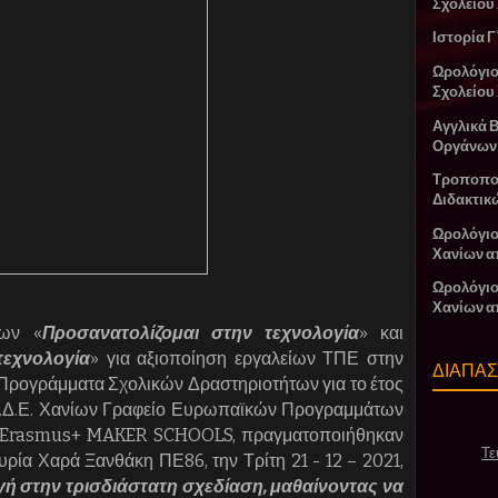
Σχολείου
Ιστορία Γ
Ωρολόγι
Σχολείου
Αγγλικά 
Οργάνων
Τροποπο
Διδακτικ
Ωρολόγιο
Χανίων α
Ωρολόγιο
Χανίων α
των «
Προσανατολίζομαι στην τεχνολογία
» και
τεχνολογία
» για αξιοποίηση εργαλείων ΤΠΕ στην
ΔΙΑΠΑ
 Προγράμματα Σχολικών Δραστηριοτήτων για το έτος
 Δ.Δ.Ε. Χανίων Γραφείο Ευρωπαϊκών Προγραμμάτων
ς Erasmus+ MAKER SCHOOLS, πραγματοποιήθηκαν
Τε
υρία Χαρά Ξανθάκη ΠΕ86, την Τρίτη 21 - 12 – 2021,
ή στην τρισδιάστατη σχεδίαση, μαθαίνοντας να