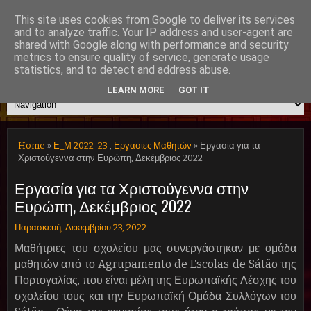
This site uses cookies from Google to deliver its services
and to analyze traffic. Your IP address and user-agent are
shared with Google along with performance and security
Μουσικό Σχολείο Χανίων
metrics to ensure quality of service, generate usage
statistics, and to detect and address abuse.
LEARN MORE
GOT IT
Home
»
Ε_Μ 2022-23
,
Εργασίες Μαθητών
» Εργασία για τα
Χριστούγεννα στην Ευρώπη, Δεκέμβριος 2022
Εργασία για τα Χριστούγεννα στην
Ευρώπη, Δεκέμβριος 2022
Παρασκευή, Δεκεμβρίου 23, 2022
Μαθήτριες του σχολείου μας συνεργάστηκαν με ομάδα
μαθητών από το Agrupamento de Escolas de Sátão της
Πορτογαλίας, που είναι μέλη της Ευρωπαϊκής Λέσχης του
σχολείου τους και την Ευρωπαϊκή Ομάδα Συλλόγων του