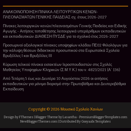
ΑΝΑΚΟΙΝΟΠΟΙΗΣΗ ΠΙΝΑΚΑ ΛΕΙΤΟΥΡΓΙΚΩΝ ΚΕΝΩΝ-
ΠΛΕΟΝΑΣΜΑΤΩΝ ΓΕΝΙΚΗΣ ΠΑΙΔΕΙΑΣ σχ. έτους 2026-2027
Πίνακες λειτουργικών κενών/πλεονασμάτων Γενικής Παιδείας και Ειδικής
Αγωγής - Αιτήσεις τοποθέτησης λειτουργικά υπεράριθμων εκπαιδευτικών
και εκπαιδευτικών ΔΙΑΘΕΣΗ ΠΥΣΔΕ για το σχολικό έτος 2026-2027
Προσωρινοί αξιολογικοί πίνακες υποψηφίων κλάδου ΠΕ02 Φιλολόγων για
την κάλυψη θέσεων διδακτικού προσωπικού στα Ευρωπαϊκά Σχολεία
Βρυξέλλες Ι και Βρυξέλλες ΙΙΙ
Κύρωση τελικού πίνακα εισακτέων Ιεροσπουδαστών στις Σχολές
Μαθητείας Υποψηφίων Κληρικών (Σ.Μ.Υ.Κ.) του ν. 4823/2021 (Α΄ 136)
Από Τετάρτη 5 έως και Δευτέρα 10 Αυγούστου 2026 οι αιτήσεις
εκπαιδευτικών για μόνιμο διορισμό στην Πρωτοβάθμια και Δευτεροβάθμια
Εκπαίδευση
Copyright ©
2026
Μουσικό Σχολείο Χανίων
Design by
FThemes
| Blogger Theme by
Lasantha
-
PremiumBloggerTemplates.com
NewBloggerThemes.com
| Distributed By
Gooyaabi Templates