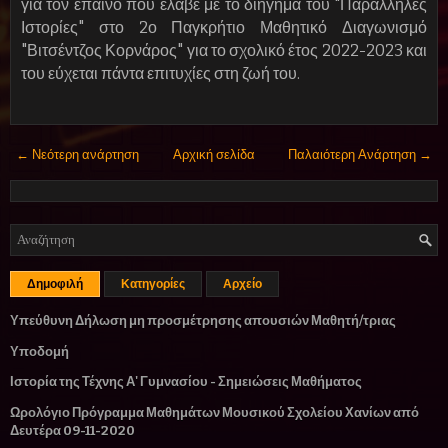
για τον έπαινο που έλαβε με το διήγημά του "Παράλληλες
Ιστορίες" στο 2ο Παγκρήτιο Μαθητικό Διαγωνισμό
"Βιτσέντζος Κορνάρος" για το σχολικό έτος 2022-2023 και
του εύχεται πάντα επιτυχίες στη ζωή του.
← Νεότερη ανάρτηση
Αρχική σελίδα
Παλαιότερη Ανάρτηση →
Δημοφιλή
Κατηγορίες
Αρχείο
Υπεύθυνη Δήλωση μη προσμέτρησης απουσιών Μαθητή/τριας
Υποδομή
Ιστορία της Τέχνης Α' Γυμνασίου - Σημειώσεις Μαθήματος
Ωρολόγιο Πρόγραμμα Μαθημάτων Μουσικού Σχολείου Χανίων από
Δευτέρα 09-11-2020