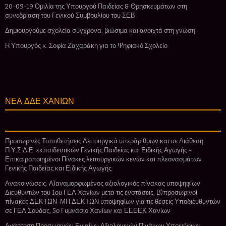
20-09-19 Ομιλία της Υπουργού Παιδείας & Θρησκευμάτων στη
συνεδρίαση του Γενικού Συμβουλίου του ΣΕΒ
Δημιουργούμε σχολεία σύγχρονα, βιώσιμα και ανοιχτά στη γνώση
Η Υπουργός κ. Σοφία Ζαχαράκη για το Ψηφιακό Σχολείο
ΝΕΑ ΔΔΕ ΧΑΝΙΩΝ
Προσωρινές Τοποθετήσεις Λειτουργικά υπεράριθμων και σε Διάθεση
Π.Υ.Σ.Δ.Ε. εκπαιδευτικών Γενικής Παιδείας και Ειδικής Αγωγής -
Επικαιροποιημένοι Πίνακες λειτουργικών κενών και πλεονασμάτων
Γενικής Παιδείας και Ειδικής Αγωγής
Ανακοινώσεις: Α)αναμορφωμένος αξιολογικός πίνακας υποψηφίων
Διευθυντών του 1ου ΓΕΛ Χανίων μετά τις ενστάσεις, Β)προσωρινοί
πίνακες ΔΕΚΤΩΝ-ΜΗ ΔΕΚΤΩΝ υποψηφίων για τις θέσεις Υποδιευθυντών
σε ΓΕΛ Σούδας, 5ο Γυμνάσιο Χανίων και ΕΕΕΕΚ Χανίων
Ανάρτηση Προσωρινών Ενιαίων Αξιολογικών Πινάκων Υποψήφιων