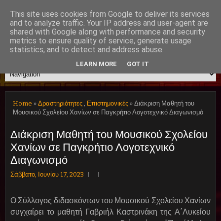
This site uses cookies from Google to deliver its services
and to analyze traffic. Your IP address and user-agent are
shared with Google along with performance and security
Μουσικό Σχολείο Χανίων
metrics to ensure quality of service, generate usage
statistics, and to detect and address abuse.
LEARN MORE
GOT IT
Home
»
Δραστηριότητες
,
Επιστημονικές
» Διάκριση Μαθητή του
Μουσικού Σχολείου Χανίων σε Παγκρήτιο Λογοτεχνικό Διαγωνισμό
Διάκριση Μαθητή του Μουσικού Σχολείου
Χανίων σε Παγκρήτιο Λογοτεχνικό
Διαγωνισμό
Σάββατο, Ιουνίου 17, 2023
Ο Σύλλογος διδασκόντων του Μουσικού Σχολείου Χανίων
συγχαίρει το μαθητή Γαβριήλ Καστρινάκη της Α΄Λυκείου